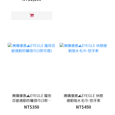
團購優惠🌊EYEGLE 魔術
團購優惠🌊EYEGLE 休閒
百變運動防曬頭巾(3款可
運動吸水毛巾-悠浮紫
選)
NT$350
NT$450