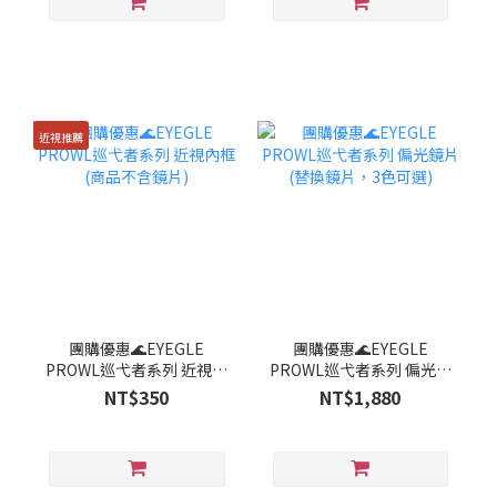
近視推薦
團購優惠🌊EYEGLE
團購優惠🌊EYEGLE
PROWL巡弋者系列 近視內
PROWL巡弋者系列 偏光鏡
框 (商品不含鏡片)
片(替換鏡片，3色可選)
NT$350
NT$1,880