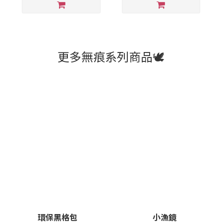
更多無痕系列商品🕊️
環保黑格包
小漁鏡