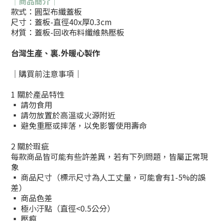
｜商品簡介｜
款式：圓型布纖蓋板
尺寸：蓋板-直徑40x厚0.3cm
材質：蓋板-回收布料纖維熱壓板
台灣生產、裏
.
外暖心製作
｜購買前注意事項｜
1 關於產品特性
▪ 請勿食用
▪ 請勿放置於高溫或火源附近
▪ 避免重壓或摔落，以免影響使用壽命
2 關於瑕疵
每款商品皆可能有些許差異，若有下列問題，皆屬正常現
象
▪ 商品尺寸（標示尺寸為人工丈量，可能會有1-5%的誤
差）
▪ 商品色差
▪ 極小汙點（直徑<0.5公分）
▪ 壓痕