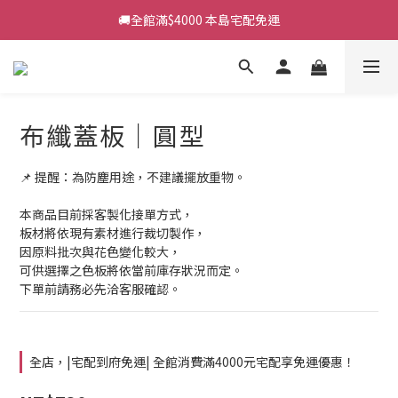
🚚全館滿$4000 本島宅配免運
布纖蓋板｜圓型
📌 提醒：為防塵用途，不建議擺放重物。
本商品目前採客製化接單方式，
板材將依現有素材進行裁切製作，
因原料批次與花色變化較大，
可供選擇之色板將依當前庫存狀況而定。
下單前請務必先洽客服確認。
全店，|宅配到府免運| 全館消費滿4000元宅配享免運優惠！