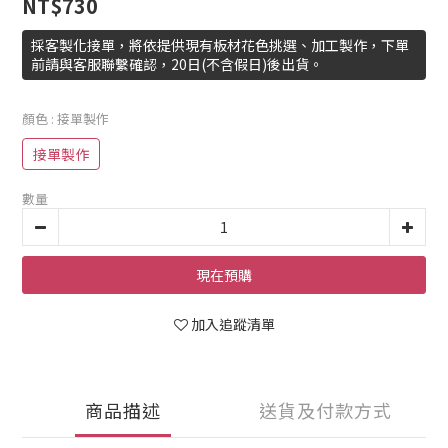
NT$730
採客製化接單，將依提供現有板材花色挑選、加工製作，下單
前請與客服聯繫確認，20日(不含假日)後出貨。
顏色
: 接單製作
接單製作
數量
現在預購
加入追蹤清單
商品描述
送貨及付款方式