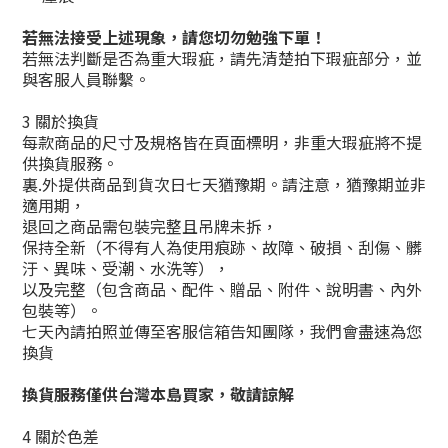
若無法接受上述現象，請您切勿勉強下單！
若無法判斷是否為重大瑕疵，請先清楚拍下瑕疵部分，並
與客服人員聯繫。
3 關於換貨
每款商品的尺寸及規格皆在頁面標明，非重大瑕疵將不提
供換貨服務。
裏.外提供商品到貨次日七天猶豫期。請注意，猶豫期並非
適用期，
退回之商品需包裝完整且吊牌未拆，
保持全新（不得有人為使用痕跡、故障、破損、刮傷、髒
汙、異味、受潮、水洗等），
以及完整（包含商品、配件、贈品、附件、說明書、內外
包裝等）。
七天內請拍照並傳至客服信箱告知團隊，我們會盡速為您
換貨
換貨服務僅供台灣本島買家，敬請諒解
4 關於色差